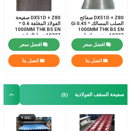
DX51D + Z80 صفائح
DX51D + Z80 صفيحة
الصلب المسالك Gi 0.45 *
الفولاذ المغلفة 0.6 *
1000MM THK BS EN
1000MM THK BS EN
10327 صفر سبانجل
10327 نمط النهاية
افضل سعر
افضل سعر
اتصل بنا
اتصل بنا
صفيحة السقف الفولاذية
(5)