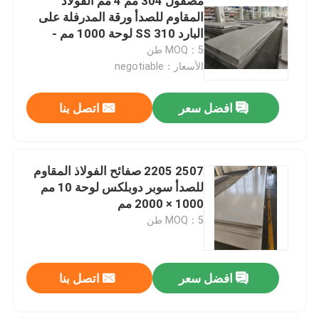
مصقول 304 مم 4 مم الفولاذ
المقاوم للصدأ ورقة المدرفلة على
البارد SS 310 لوحة 1000 مم -
12000 مم AISI
MOQ：5 طن
الأسعار：negotiable
افضل سعر
اتصل بنا
2507 2205 صفائح الفولاذ المقاوم
للصدأ سوبر دوبلكس لوحة 10 مم
1000 × 2000 مم
MOQ：5 طن
افضل سعر
اتصل بنا