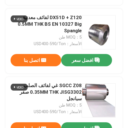
DX51D + Z120 لفائف معدنية
0.5MM THK BS EN 10327 Big
Spangle
MOQ：5 طن
الأسعار：USD400-590/Ton
افضل سعر
اتصل بنا
SGCC Z08 غي لفائف الصلب
المنزل
0.35MM THK JISG3302 صفر
سبانجل
MOQ：5 طن
المنتجات
الأسعار：USD400-590/Ton
فيديوهات