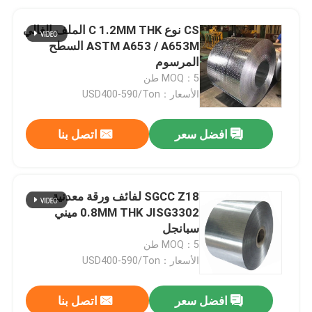
CS نوع C 1.2MM THK الملف الغالي
ASTM A653 / A653M السطح
المرسوم
MOQ：5 طن
الأسعار：USD400-590/Ton
افضل سعر
اتصل بنا
SGCC Z18 لفائف ورقة معدنية
0.8MM THK JISG3302 ميني
سبانجل
MOQ：5 طن
الأسعار：USD400-590/Ton
افضل سعر
اتصل بنا