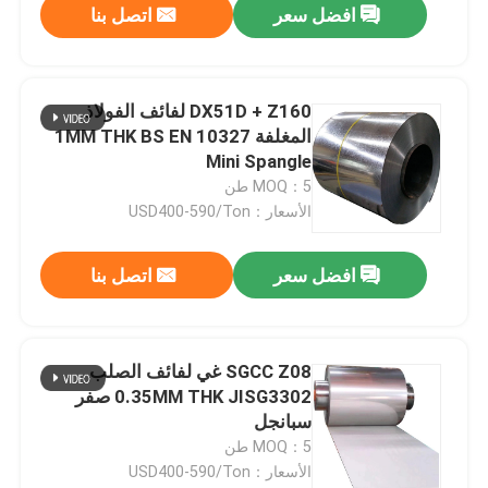
افضل سعر
اتصل بنا
DX51D + Z160 لفائف الفولاذ
المغلفة 1MM THK BS EN 10327
Mini Spangle
MOQ：5 طن
الأسعار：USD400-590/Ton
افضل سعر
اتصل بنا
SGCC Z08 غي لفائف الصلب
0.35MM THK JISG3302 صفر
سبانجل
MOQ：5 طن
الأسعار：USD400-590/Ton