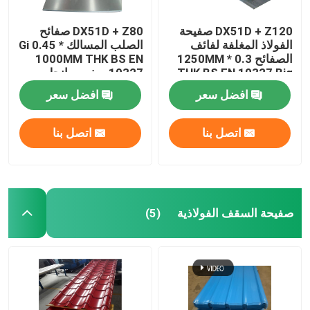
DX51D + Z120 صفيحة
DX51D + Z80 صفائح
الفولاذ المغلفة لفائف
الصلب المسالك Gi 0.45 *
الصفائح 0.3 * 1250MM
1000MM THK BS EN
THK BS EN 10327 Big
10327 صفر سبانجل
Spangle
افضل سعر
افضل سعر
اتصل بنا
اتصل بنا
صفيحة السقف الفولاذية
(5)