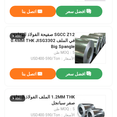
افضل سعر
اتصل بنا
SGCC Z12 صفيحة الفولاذ المغلفة
في الملف 0.4MM THK JISG3302
Big Spangle
MOQ：5 طن
الأسعار：USD400-590/Ton
افضل سعر
اتصل بنا
المنزل
1.2MM THK الملف الفولاذ المغلف
المنتجات
صفر سبانجل
MOQ：5 طن
فيديوهات
الأسعار：USD400-590/Ton