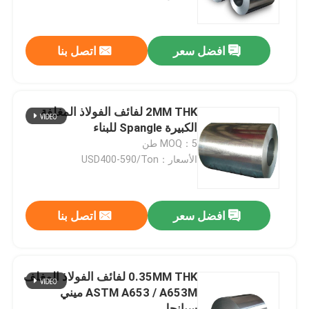
حولنا
افضل سعر
اتصل بنا
جولة في المصنع
2MM THK لفائف الفولاذ المغلفة
مراقبة الجودة
الكبيرة Spangle للبناء
MOQ：5 طن
الأسعار：USD400-590/Ton
اتصل بنا
أخبار
افضل سعر
اتصل بنا
لوحة ورقة الفولاذ المقاوم للصدأ
0.35MM THK لفائف الفولاذ المغلف
ASTM A653 / A653M ميني
304 ورقة الفولاذ المقاوم للصدأ
سبانجل