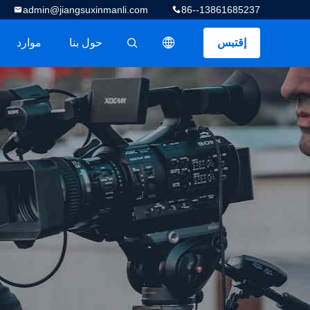
admin@jiangsuxinmanli.com
86--13861685237
إقتبس
حول بنا
موارد
描述