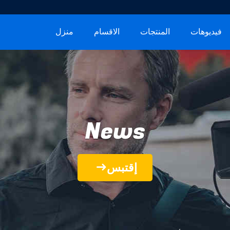
فيديوهات
المنتجات
الاقسام
منزل
News
إقتبس