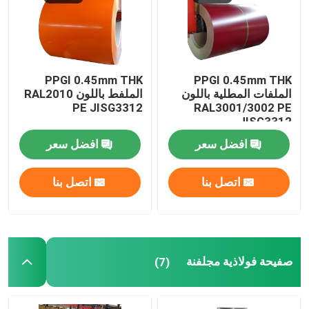
حولنا
PPGI 0.45mm THK
PPGI 0.45mm THK
جولة في المصنع
الملفات المطلية باللون
الملفط باللون RAL2010
PE JISG3312
RAL3001/3002 PE
JISG3312
مراقبة الجودة
افضل سعر
افضل سعر
اتصل بنا
اتصل بنا
اتصل بنا
أخبار
لوحة ورقة الفولاذ المقاوم للصدأ
صفيحة فولاذية مجلفنة
(7)
304 ورقة الفولاذ المقاوم للصدأ