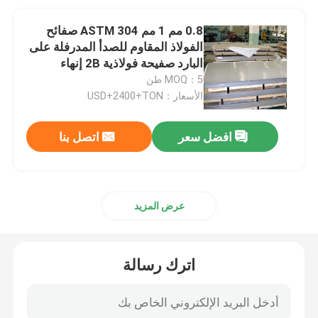
0.8 مم 1 مم ASTM 304 صفائح
الفولاذ المقاوم للصدأ المدرفلة على
البارد صفيحة فولاذية 2B إنهاء
Sus321
MOQ：5 طن
الأسعار：USD+2400+TON
افضل سعر
اتصل بنا
عرض المزيد
اترك رسالة