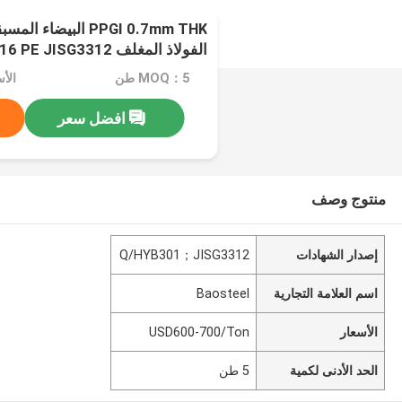
PPGI 0.7mm THK البيضا
الفولاذ المغلف RAL9016 PE JISG3312
MOQ：5 طن
الأسعار：
افضل سعر
منتوج وصف
إصدار الشهادات
Q/HYB301；JISG3312
اسم العلامة التجارية
Baosteel
الأسعار
USD600-700/Ton
الحد الأدنى لكمية
5 طن