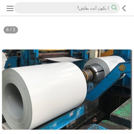
6
/
2